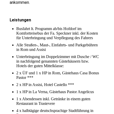
ankommen.
Leistungen
Busfahrt lt. Programm ab/bis Hofdorf im
Komfortreisebus der Fa. Speckner inkl. der Kosten
für Unterbringung und Verpflegung des Fahrers
Alle Straßen-, Maut-, Einfahrts- und Parkgebühren
in Rom und Assisi
Unterbringung im Doppelzimmer mit Dusche / WC
in nachfolgend genannten Gästehäusern bzw.
Hotels der guten Mittelklasse:
2 x ÜF und 1 x HP in Rom, Gästehaus Casa Bonus
Pastor ***
2 x HP in Assisi, Hotel Castello ***
1 x HP in La Verna, Gästehaus Pastor Angelicus
1 x Abendessen inkl. Getränke in einem guten
Restaurant in Trastevere
4 x halbtägige deutschsprachige Stadtführung in