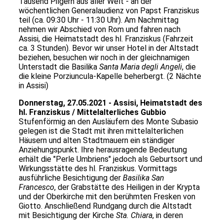
Tausend Pilgern aus aller Welt - an der
wöchentlichen Generalaudienz von Papst Franziskus
teil (ca. 09:30 Uhr - 11:30 Uhr). Am Nachmittag
nehmen wir Abschied von Rom und fahren nach
Assisi, die Heimatstadt des hl. Franziskus (Fahrzeit
ca. 3 Stunden). Bevor wir unser Hotel in der Altstadt
beziehen, besuchen wir noch in der gleichnamigen
Unterstadt die Basilika
Santa Maria degli Angeli
, die
die kleine Porziuncula-Kapelle beherbergt. (2 Nächte
in Assisi)
Donnerstag, 27.05.2021 - Assisi, Heimatstadt des
hl. Franziskus / Mittelalterliches Gubbio
Stufenförmig an den Ausläufern des Monte Subasio
gelegen ist die Stadt mit ihren mittelalterlichen
Häusern und alten Stadtmauern ein ständiger
Anziehungspunkt. Ihre herausragende Bedeutung
erhält die "Perle Umbriens" jedoch als Geburtsort und
Wirkungsstätte des hl. Franziskus. Vormittags
ausführliche Besichtigung der
Basilika San
Francesco
, der Grabstätte des Heiligen in der Krypta
und der Oberkirche mit den berühmten Fresken von
Giotto. Anschließend Rundgang durch die Altstadt
mit Besichtigung der Kirche
Sta. Chiara
, in deren