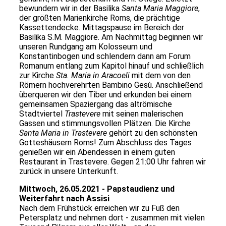
bewundern wir in der Basilika
Santa Maria Maggiore
,
der größten Marienkirche Roms, die prächtige
Kassettendecke. Mittagspause im Bereich der
Basilika S.M. Maggiore. Am Nachmittag beginnen wir
unseren Rundgang am Kolosseum und
Konstantinbogen und schlendern dann am Forum
Romanum entlang zum Kapitol hinauf und schließlich
zur Kirche
Sta. Maria in Aracoeli
mit dem von den
Römern hochverehrten Bambino Gesù. Anschließend
überqueren wir den Tiber und erkunden bei einem
gemeinsamen Spaziergang das altrömische
Stadtviertel
Trastevere
mit seinen malerischen
Gassen und stimmungsvollen Plätzen. Die Kirche
Santa Maria in
Trastevere
gehört zu den schönsten
Gotteshäusern Roms! Zum Abschluss des Tages
genießen wir ein Abendessen in einem guten
Restaurant in Trastevere. Gegen 21:00 Uhr fahren wir
zurück in unsere Unterkunft.
Mittwoch, 26.05.2021 - Papstaudienz und
Weiterfahrt nach Assisi
Nach dem Frühstück erreichen wir zu Fuß den
Petersplatz und nehmen dort - zusammen mit vielen