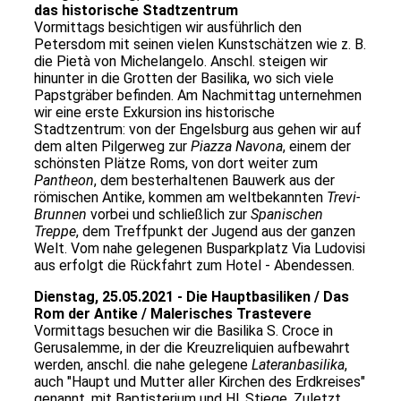
das historische Stadtzentrum
Vormittags besichtigen wir ausführlich den
Petersdom mit seinen vielen Kunstschätzen wie z. B.
die Pietà von Michelangelo. Anschl. steigen wir
hinunter in die Grotten der Basilika, wo sich viele
Papstgräber befinden. Am Nachmittag unternehmen
wir eine erste Exkursion ins historische
Stadtzentrum: von der Engelsburg aus gehen wir auf
dem alten Pilgerweg zur
Piazza Navona
, einem der
schönsten Plätze Roms, von dort weiter zum
Pantheon
, dem besterhaltenen Bauwerk aus der
römischen Antike, kommen am weltbekannten
Trevi-
Brunnen
vorbei und schließlich zur
Spanischen
Treppe
, dem Treffpunkt der Jugend aus der ganzen
Welt. Vom nahe gelegenen Busparkplatz Via Ludovisi
aus erfolgt die Rückfahrt zum Hotel - Abendessen.
Dienstag, 25.05.2021 - Die Hauptbasiliken / Das
Rom der Antike / Malerisches Trastevere
Vormittags besuchen wir die Basilika S. Croce in
Gerusalemme, in der die Kreuzreliquien aufbewahrt
werden, anschl. die nahe gelegene
Lateranbasilika
,
auch "Haupt und Mutter aller Kirchen des Erdkreises"
genannt, mit Baptisterium und Hl. Stiege. Zuletzt